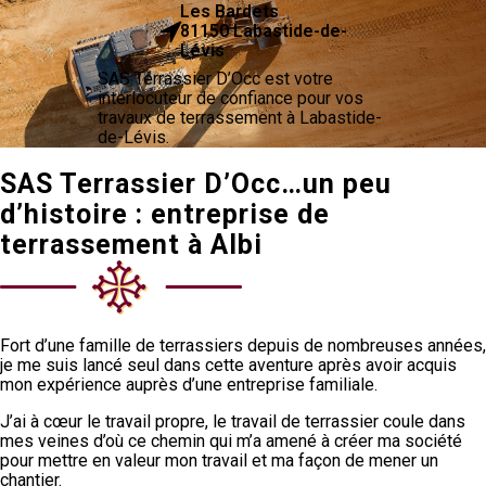
Les Bardets
81150 Labastide-de-
Lévis
SAS Terrassier D’Occ est votre
interlocuteur de confiance pour vos
travaux de terrassement à Labastide-
de-Lévis.
SAS Terrassier D’Occ…un peu
d’histoire : entreprise de
terrassement à Albi
Fort d’une famille de terrassiers depuis de nombreuses années,
je me suis lancé seul dans cette aventure après avoir acquis
mon expérience auprès d’une entreprise familiale.
J’ai à cœur le travail propre, le travail de terrassier coule dans
mes veines d’où ce chemin qui m’a amené à créer ma société
pour mettre en valeur mon travail et ma façon de mener un
chantier.