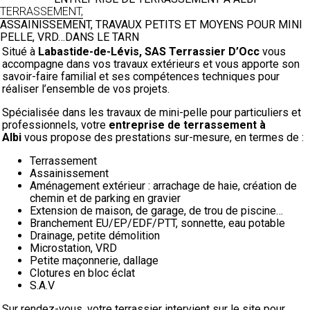
TERRASSEMENT,
ASSAINISSEMENT, TRAVAUX PETITS ET MOYENS POUR MINI
PELLE, VRD…DANS LE TARN
Situé à
Labastide-de-Lévis, SAS Terrassier D’Occ
vous
accompagne dans vos travaux extérieurs et vous apporte son
savoir-faire familial et ses compétences techniques pour
réaliser l’ensemble de vos projets.
Spécialisée dans les travaux de mini-pelle pour particuliers et
professionnels, votre
entreprise de terrassement à
Albi
vous propose des prestations sur-mesure, en termes de :
Terrassement
Assainissement
Aménagement extérieur :
arrachage de haie, création de
chemin et de parking en gravier
Extension de maison, de garage, de trou de piscine…
Branchement EU/EP/EDF/PTT, sonnette, eau potable
Drainage, petite démolition
Microstation, VRD
Petite maçonnerie, dallage
Clotures en bloc éclat
S.A.V
Sur rendez-vous, votre terrassier intervient sur le site pour